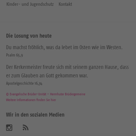
Kinder- und Jugendschutz
Kontakt
Die Losung von heute
Du machst fröhlich, was da lebet im Osten wie im Westen.
Psalm 65,9
Der Kerkermeister freute sich mit seinem ganzen Hause, dass
er zum Glauben an Gott gekommen war.
Apostelgeschichte 16,34
© Evangelische Brüder-Unität – Herrnhuter Brüdergemeine
Weitere Informationen finden Sie hier
Wir in den sozialen Medien
B
A
b