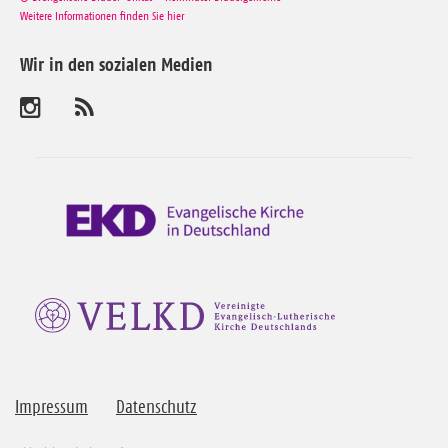
Weitere Informationen finden Sie hier
Wir in den sozialen Medien
B
A
b
e
o
n
s
n
u
i
e
c
r
h
e
n
e
S
n
i
e
S
Impressum
Datenschutz
u
n