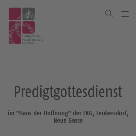
Suche
T
o
g
Startseite
Veranstaltung
Predigtgottesdienst
g
l
e
n
a
v
i
Predigtgottesdienst
g
a
t
i
im "Haus der Hoffnung" der LKG, Leukersdorf,
o
Neue Gasse
n