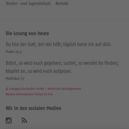
Kinder- und Jugendschutz
Kontakt
Die Losung von heute
Du bist der Gott, der mir hilft; täglich harre ich auf dich.
Psalm 25,5
Bittet, so wird euch gegeben; suchet, so werdet ihr finden;
klopfet an, so wird euch aufgetan.
Matthäus 7,7
© Evangelische Brüder-Unität – Herrnhuter Brüdergemeine
Weitere Informationen finden Sie hier
Wir in den sozialen Medien
B
A
b