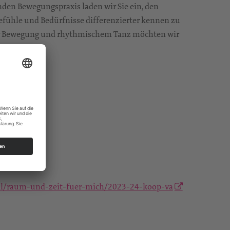
en Bewegungspraxis laden wir Sie ein, den
fühle und Bedürfnisse differenzierter kennen zu
ver Bewegung und rhythmischem Tanz möchten wir
 Koop.-VA
ail/raum-und-zeit-fuer-mich/2023-24-koop-va