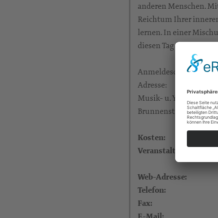
anderen Menschen. Mit
Reichtum Ihrer innere
lernen. In einer Misc
diesen Tag für Sie und 
Anmeldeschluss: 09.0
Adresse:
Musik- u. Yogastudio
Brunnenstr. 3, 02708 
Kosten:
Veranstalter:
Web-Adresse:
Telefon:
Fax:
E-Mail: