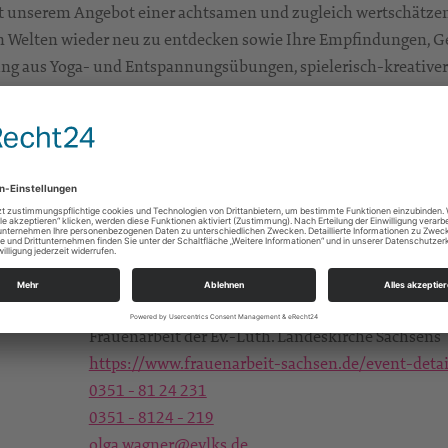
 unserem Angebot einer achtsamen und zugleich wertschätzend
n Welten wieder neu zu entdecken sowie Ihre Empfindungen, Ge
hung aus Yoga- und Entspannungsübungen, spielerisch-kreati
mit Ihnen gestalten.
9.2023
Löbau
60,00 €; Bei Überweisung bitte angeben: 2023-24
Viktoria Panitz-Brand, Beatrix Panitz
Frauenarbeit der Ev.-Luth. Landeskirche Sachsens
https://www.frauenarbeit-sachsen.de/event-det
0351 - 81 24 231
0351 - 8124 - 219
olga.wagner@evlks.de