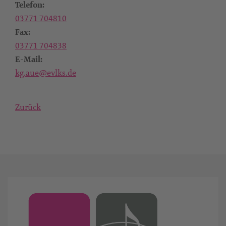
Telefon:
03771 704810
Fax:
03771 704838
E-Mail:
kg.aue@evlks.de
Zurück