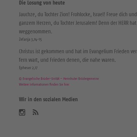
Die Losung von heute
Jauchze, du Tochter Zion! Frohlocke, Israel! Freue dich und
ganzem Herzen, du Tochter Jerusalem! Denn der HERR hat 
weggenommen.
Zefanja 3,14-15
Christus ist gekommen und hat im Evangelium Frieden ver
fern wart, und Frieden denen, die nahe waren.
Epheser 2,17
© Evangelische Brüder-Unität – Herrnhuter Brüdergemeine
Weitere Informationen finden Sie hier
Wir in den sozialen Medien
B
A
b
e
o
n
s