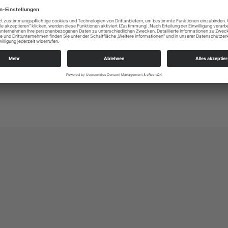
0341 8 78 13 16
kg.probstheida_stoermthal_wachau@evlks.de