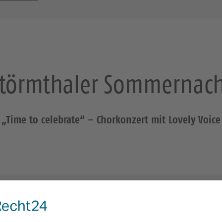
Störmthaler Sommernach
„Time to celebrate“ – Chorkonzert mit Lovely Voice
12 Euro, ermäßigt 10 Euro
https://www.kirchenquartett.de