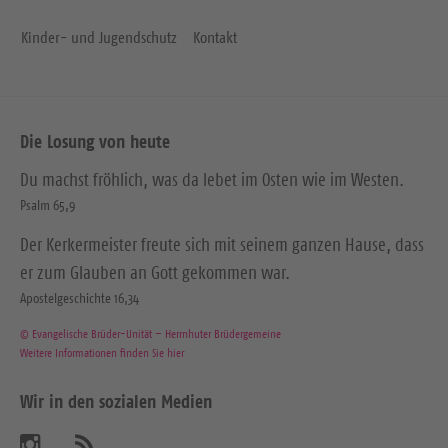
Kinder- und Jugendschutz
Kontakt
Die Losung von heute
Du machst fröhlich, was da lebet im Osten wie im Westen.
Psalm 65,9
Der Kerkermeister freute sich mit seinem ganzen Hause, dass
er zum Glauben an Gott gekommen war.
Apostelgeschichte 16,34
© Evangelische Brüder-Unität – Herrnhuter Brüdergemeine
Weitere Informationen finden Sie hier
Wir in den sozialen Medien
B
A