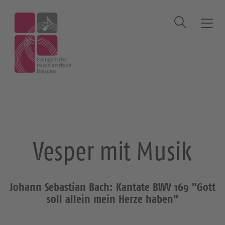
Suche
T
o
g
Startseite
Veranstaltung
Vesper mit Musik
g
l
e
n
a
v
i
Vesper mit Musik
g
a
t
i
Johann Sebastian Bach: Kantate BWV 169 "Gott
o
soll allein mein Herze haben"
n