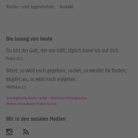
Kinder- und Jugendschutz
Kontakt
Die Losung von heute
Du bist der Gott, der mir hilft; täglich harre ich auf dich.
Psalm 25,5
Bittet, so wird euch gegeben; suchet, so werdet ihr finden;
klopfet an, so wird euch aufgetan.
Matthäus 7,7
© Evangelische Brüder-Unität – Herrnhuter Brüdergemeine
Weitere Informationen finden Sie hier
Wir in den sozialen Medien
B
A