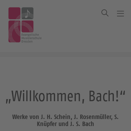
Suche
T
o
g
Startseite
Veranstaltung
„Willkommen,
g
l
Bach!“
e
n
a
v
i
g
„Willkommen, Bach!“
a
t
i
o
Werke von J. H. Schein, J. Rosenmüller, S.
n
Knüpfer und J. S. Bach